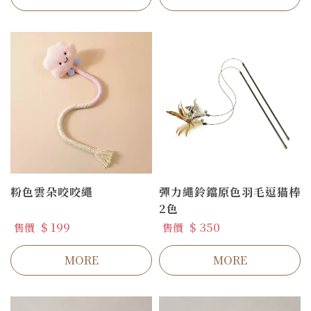
粉色雲朵咬咬繩
彈力繩鈴鐺原色羽毛逗猫棒
2色
$ 199
$ 350
售價
售價
MORE
MORE