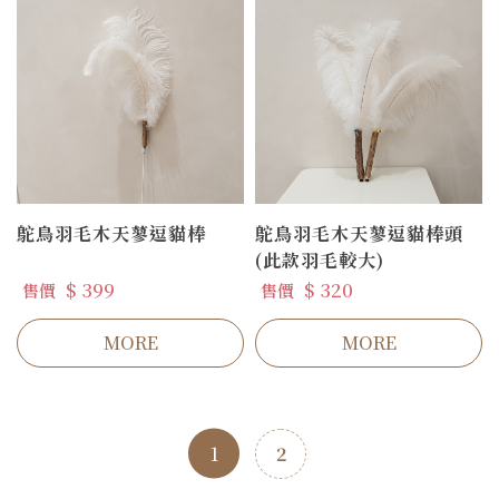
鴕鳥羽毛木天蓼逗貓棒
鴕鳥羽毛木天蓼逗貓棒頭
(此款羽毛較大)
$ 399
$ 320
售價
售價
MORE
MORE
1
2