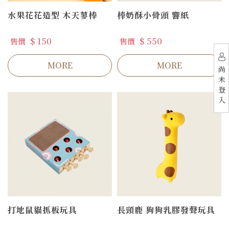
水果花花造型 木天蓼棒
棒奶酥小骨頭 響紙
$ 150
$ 550
售價
售價
MORE
MORE
尚
未
登
入
打地鼠貓抓板玩具
長頸鹿 狗狗乳膠發聲玩具