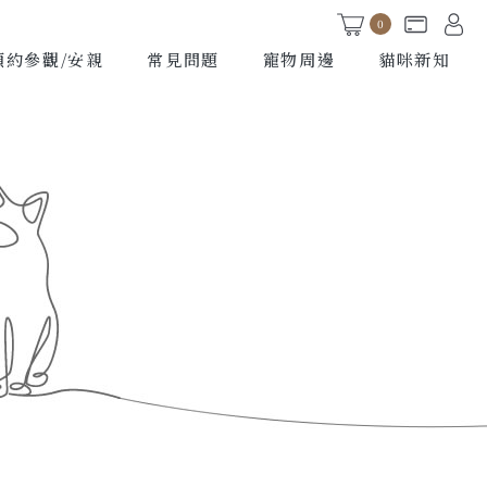
0
預約參觀/安親
常見問題
寵物周邊
貓咪新知