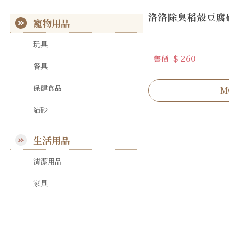
洛洛除臭稻殼豆腐
寵物用品
玩具
$ 260
售價
餐具
保健食品
M
貓砂
生活用品
清潔用品
家具