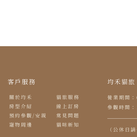
客戶服務
均禾貓旅
關於均禾
貓旅服務
營業期間：
房型介紹
線上訂房
參觀時間：
預約參觀/安親
常見問題
寵物周邊
貓咪新知
（公休日請