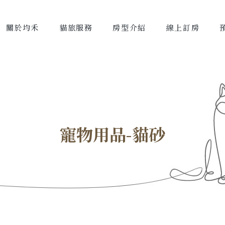
關於均禾
貓旅服務
房型介紹
線上訂房
寵物用品-貓砂