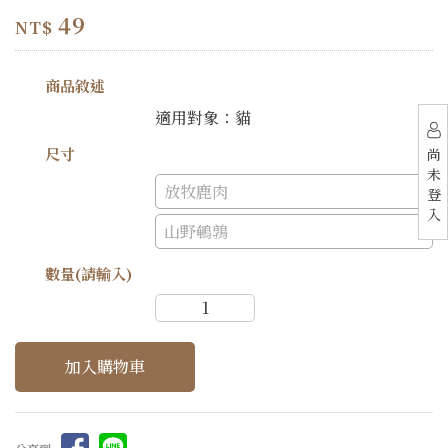
49
NT$
商品敘述
適用對象：貓
尺寸
尚
未
放牧鹿肉
登
入
山野鵪鶉
數量(請輸入)