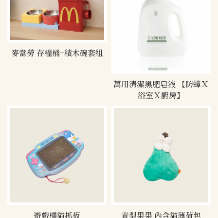
麥當勞 存糧桶+積木碗套組
萬用清潔黑肥皂液 【防蟑Ｘ
浴室Ｘ廚房】
遊戲機貓抓板
青梨果果 內含貓薄荷包