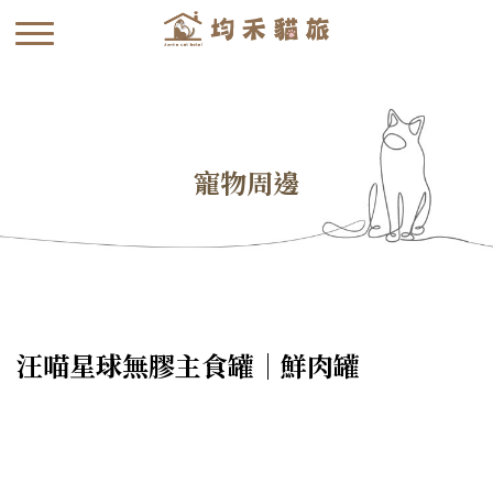
寵物周邊
汪喵星球無膠主食罐｜鮮肉罐