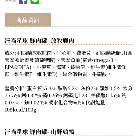
分享到
商品資訊
汪喵星球 鮮肉罐- 放牧鹿肉
成分: 紐西蘭放牧鹿肉、牛心肝、雞蛋黃、紐西蘭綠貽貝(含
天然軟骨素及葡萄糖胺)、天然魚油(富含omega-3、
EPA&DHA)、小麥草、海藻、磷酸鈣、維生素(維生素B
群、維生素E、維生素D)、綜合礦物質、牛磺酸。
營養分析: 蛋白質15.3% 脂肪6.2% 灰份2% 纖維0.5% 水分
75.5% 鈣0.32% 磷0.26% 鈣磷比1.23:1牛磺酸0.15% 鈉
0.07%、鎂0.024% 碳水化合物≒1% 代謝能量
108kcal/100g
汪喵星球 鮮肉罐- 山野鵪鶉